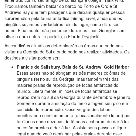
enterrado com o seu amigo de confiança e colega Frank Wild.
Procuramos também baixar do barco no Porto de Oro e St
Andrews Bay que tem paisagens que deixam qualquer pessoa
surpreendida pela fauna antártica inimaginável, ainda que os
pingüins sejam os verdadeiros reis do lugar, como diz o seu
nome. Finalmente, não podemos deixar as Ilhas Georgias sem
olhar a obra natural e perfeita, o Fiordo Dryglaski.
As condições climáticas determinarão as áreas que podemos
visitar na Geórgia do Sul e onde podemos realizar atividades. Os
destinos a visitar podem ser:
Planície de Salisbury, Baía de St. Andrew, Gold Harbor
Essas áreas não só abrigam as três maiores colônias de
pingüins rei no sul da Geórgia, mas também três das
maiores praias de reprodução de focas antárticas do
mundo. Literalmente, milhões de focas antárticas se
reproduzem no sul da Geórgia durante dezembro e janeiro.
Somente durante a estação do meio atingem seu pico em
seu ciclo de reprodução. Observe grandes lobos
monitorando constantemente (e ocasionalmente lutam) por
territórios onde dezenas de fêmeas acabaram de dar à luz
ou estão prestes a dar à luz. Assista seus passos e fique
legal quando você caminhar pelas praias durante esse