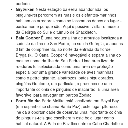
período.
Grytviken
Nesta estação baleeira abandonada, os
pinguins-rei percorrem as ruas e os elefantes-marinhos
habitam os arredores como se fossem os donos do lugar -
basicamente porque são. Aqui é possível visitar o museu
da Geórgia do Sul e o túmulo de Shackleton.
Baía Cooper
É uma pequena ilha de arbustos localizada a
sudeste da ilha de San Pedro, no sul da Geórgia, a apenas
3 km de comprimento, ao norte da entrada do fiorde
Drygalski. O Canal Cooper é navegável e separa a ilha do
mesmo nome da ilha de San Pedro. Uma área livre de
roedores foi selecionada como uma área de proteção
especial por uma grande variedade de aves marinhas,
como o petrel gigante, albatrozes, patos piquidorados,
pingüins Gentoo e, em particular, a presença de uma
importante colônia de pinguins de macarrão. É uma área
favorável para navegar em barcos Zodiac.
Porto Moltke
Porto Moltke está localizado em Royal Bay
(em espanhol se chama Bahía Paz), este lugar pitoresco
lhe dá a oportunidade de observar uma importante colônia
de pinguins-reis que escolheram este belo lugar como
habitat natural. A Baía de Paz fica entre o Cabo Charlotte e