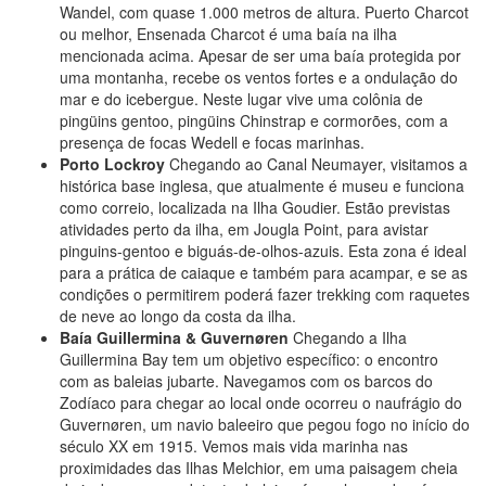
Wandel, com quase 1.000 metros de altura. Puerto Charcot
ou melhor, Ensenada Charcot é uma baía na ilha
mencionada acima. Apesar de ser uma baía protegida por
uma montanha, recebe os ventos fortes e a ondulação do
mar e do icebergue. Neste lugar vive uma colônia de
pingüins gentoo, pingüins Chinstrap e cormorões, com a
presença de focas Wedell e focas marinhas.
Porto Lockroy
Chegando ao Canal Neumayer, visitamos a
histórica base inglesa, que atualmente é museu e funciona
como correio, localizada na Ilha Goudier. Estão previstas
atividades perto da ilha, em Jougla Point, para avistar
pinguins-gentoo e biguás-de-olhos-azuis. Esta zona é ideal
para a prática de caiaque e também para acampar, e se as
condições o permitirem poderá fazer trekking com raquetes
de neve ao longo da costa da ilha.
Baía Guillermina & Guvernøren
Chegando a Ilha
Guillermina Bay tem um objetivo específico: o encontro
com as baleias jubarte. Navegamos com os barcos do
Zodíaco para chegar ao local onde ocorreu o naufrágio do
Guvernøren, um navio baleeiro que pegou fogo no início do
século XX em 1915. Vemos mais vida marinha nas
proximidades das Ilhas Melchior, em uma paisagem cheia