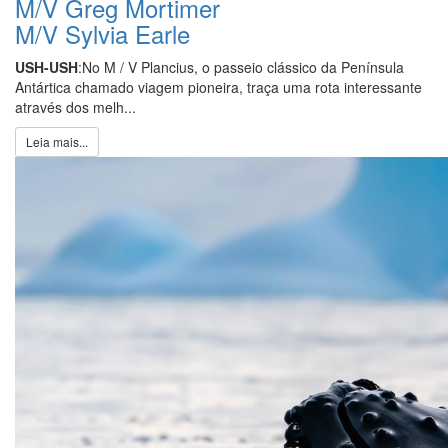
M/V Greg Mortimer
M/V Sylvia Earle
USH-USH
:No M / V Plancius, o passeio clássico da Península
Antártica chamado viagem pioneira, traça uma rota interessante
através dos melh...
Leia mais...