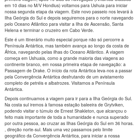
em 10 dias no M/V Hondius) voltamos para Ushuia para iniciar
nossa segunda etapa da viagem. Este novo passeio nos levará à
Ilha Geórgia do Sul e depois seguiremos para o norte navegando
pelo Oceano Atlântico para visitar a Ilha de Ascensão, Santa
Helena e terminar o cruzeiro em Cabo Verde.
Este é um itinerário muito especial porque não só percorre a
Península Antártica, mas também avança ao longo da costa de
África, navegando pelas ilhas do Oceano Atlântico. A viagem
começa em Ushuaia, como a grande maioria das viagens ao
continente branco, em nossa primeira etapa de navegação: a
Passagem de Drake. O início da rota Antártica leva-nos a passar
pela Convergência Antártica desfrutando de um avistamento
completo de petréis e albatrozes. Visitamos a Península
Antártica.
Depois continuamos a viagem para ir para a Ilha Geórgia do Sul.
Na costa sul iremos à famosa estação baleeira de Grytviken,
podendo visitar o túmulo de Ernest Shakleton, que alcançou o
feito mais importante de toda a humanidade e nunca superado
por outra pessoa, ao cruzar as Ilhas Geórgia do Sul em 36 horas.
, direção norte-sul. Mais uma vez passamos pelo limite
geográfico da Convergência Antártica, para iniciar a nossa