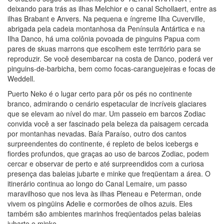
deixando para trás as ilhas Melchior e o canal Schollaert, entre as
ilhas Brabant e Anvers. Na pequena e íngreme Ilha Cuverville,
abrigada pela cadeia montanhosa da Península Antártica e na
Ilha Danco, há uma colônia povoada de pinguins Papua com
pares de skuas marrons que escolhem este território para se
reproduzir. Se você desembarcar na costa de Danco, poderá ver
pinguins-de-barbicha, bem como focas-caranguejeiras e focas de
Weddell.
Puerto Neko é o lugar certo para pôr os pés no continente
branco, admirando o cenário espetacular de incríveis glaciares
que se elevam ao nível do mar. Um passeio em barcos Zodiac
convida você a ser fascinado pela beleza da paisagem cercada
por montanhas nevadas. Baía Paraíso, outro dos cantos
surpreendentes do continente, é repleto de belos icebergs e
fiordes profundos, que graças ao uso de barcos Zodiac, podem
cercar e observar de perto e até surpreendidos com a curiosa
presença das baleias jubarte e minke que freqüentam a área. O
itinerário continua ao longo do Canal Lemaire, um passo
maravilhoso que nos leva às ilhas Pleneau e Peterman, onde
vivem os pingüins Adelie e cormorões de olhos azuis. Eles
também são ambientes marinhos freqüentados pelas baleias
jubarte e minke.