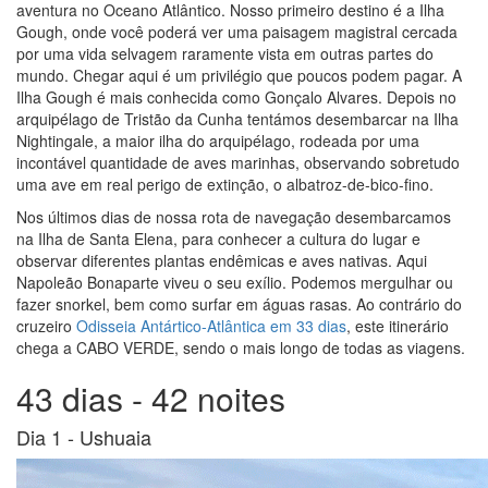
aventura no Oceano Atlântico. Nosso primeiro destino é a Ilha
Gough, onde você poderá ver uma paisagem magistral cercada
por uma vida selvagem raramente vista em outras partes do
mundo. Chegar aqui é um privilégio que poucos podem pagar. A
Ilha Gough é mais conhecida como Gonçalo Alvares. Depois no
arquipélago de Tristão da Cunha tentámos desembarcar na Ilha
Nightingale, a maior ilha do arquipélago, rodeada por uma
incontável quantidade de aves marinhas, observando sobretudo
uma ave em real perigo de extinção, o albatroz-de-bico-fino.
Nos últimos dias de nossa rota de navegação desembarcamos
na Ilha de Santa Elena, para conhecer a cultura do lugar e
observar diferentes plantas endêmicas e aves nativas. Aqui
Napoleão Bonaparte viveu o seu exílio. Podemos mergulhar ou
fazer snorkel, bem como surfar em águas rasas. Ao contrário do
cruzeiro
Odisseia Antártico-Atlântica em 33 dias
, este itinerário
chega a CABO VERDE, sendo o mais longo de todas as viagens.
43 dias - 42 noites
Dia 1 -
Ushuaia