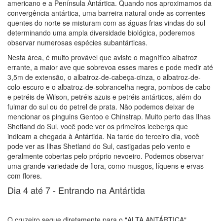
americano e a Península Antártica. Quando nos aproximamos da
convergência antártica, uma barreira natural onde as correntes
quentes do norte se misturam com as águas frias vindas do sul
determinando uma ampla diversidade biológica, poderemos
observar numerosas espécies subantárticas.
Nesta área, é muito provável que aviste o magnífico albatroz
errante, a maior ave que sobrevoa esses mares e pode medir até
3,5m de extensão, o albatroz-de-cabeça-cinza, o albatroz-de-
colo-escuro e o albatroz-de-sobrancelha negra, pombos de cabo
e petréis de Wilson, petréis azuis e petréis antárticos, além do
fulmar do sul ou do petrel de prata. Não podemos deixar de
mencionar os pinguins Gentoo e Chinstrap. Muito perto das Ilhas
Shetland do Sul, você pode ver os primeiros icebergs que
indicam a chegada à Antártida. Na tarde do terceiro dia, você
pode ver as Ilhas Shetland do Sul, castigadas pelo vento e
geralmente cobertas pelo próprio nevoeiro. Podemos observar
uma grande variedade de flora, como musgos, líquens e ervas
com flores.
Dia 4 até 7 -
Entrando na Antártida
O cruzeiro segue diretamente para o "ALTA ANTÁRTICA",