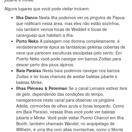
Alguns lugares que você pode visitar incluem:
Ilha Danco
Nesta ilha podemos ver os pinguins de Papua
que nidificam nesta área, mas eles não estão sozinhos,
nós também vemos focas de Weddell e focas de
caranguejo que habitam a ilha.
Porto Neko
A paisagem nos domina completamente, é
verdadeiramente épica as fantásticas geleiras cobertas de
neve que parecem esculturas esculpidas pelo vento. Em
Puerto Neko você pode navegar em barcos Zodiac para
descer perto dos picos alpinos.
Baía Paraíso
Nesta baía podemos navegar nos barcos
Zodiac e ter boas chances de avistar baleias jubarte e
baleias Minke.
Ilhas Pléneau & Peterman
Se o canal Lemaire estiver livre
de gelo, dependendo das condições do tempo,
navegaremos neste canal para observar os pingüins
Adelia, cormorões de olhos azuis e focas leopardo. Como
em Baía Paraíso, nessas ilhas você pode ver baleias
jubarte e Minke. Você pode visitar Puerto Charcot em Ilha
Booth, também chamado Wandel, no arquipélago de
Wilhelm, é uma ilha com altas montanhas, como o Monte