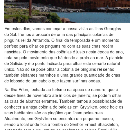
Em estes dias, vamos começar a nossa visita as ilhas Georgias
do Sul. Iremos à procura de uma das principais colônias de
pingüins rei da Antártida. O final da temporada é um momento
perfeito para olhar os pingüins rei com as suas crias recém
nascidas. O movimento das colônias é justo nesta época do ano,
nota-se pelo movimento que há desde a praia ao mar. A planície
de Salisbury é o ponto indicado para olhar este cenário natural
único. Não só se pode olhar a colônia de pingüins rei senão
também elefantes marinhos e uma grande quantidade de crias
de lobosde de um cabelo que fazem surf nas ondas.
Na Ilha Prion, fechada ao turismo na época de namoro, que é
desde fines de novembro até inícios de janeiro; se podem olhar
as crias de albatros errantes. Também temos a possibilidade de
conhecer a antiga colônia de baleias em Grytviken, onde hoje os
seus habitantes são os pingüins que ficam pelas ruas.
Atualmente, em Grytviken se encontra um pequeno museu,
sendo o local onde fica a tomba do Senhor Ernest Shackleton,