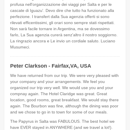
profusa nell'organizzazione dei viaggi per Salta e per le
cascate di Iguazu'. Devo dire che tutto ha funzionato alla
perfezione. I transfert dalla Sua agenzia offerti si sono
rilevati efficentissimi, gli orari sono sempre stati rispettati.
Non sarà facile tornare in Argentina, ma se dovessimo
farlo, La Sua agenzia curerà senz'altro il nostro soggiorno.
La ringrazio ancora e Le invio un cordiale saluto. Luciano
Musumeci.
Peter Clarkson - Fairfax,VA, USA
We have returned from our trip. We were very pleased with
your company and your arrangements. We feel you
organized our trip very well. We would use you and your
compnay again. The Hotel Claridge was great. Great
location, good rooms, great breakfast. We would stay there
again. The Bourbon was fine, although the dining was poor
and we chose to go in to town for some of our meals.
The Papyrus in Salta was FABULOUS. The best hotel we
have EVER stayed in ANYWHERE (and we travel a lot!).