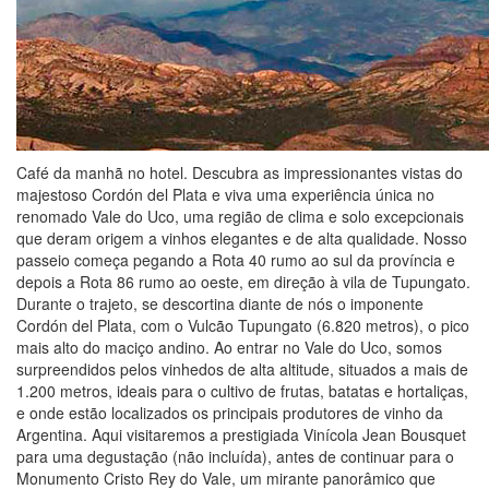
Café da manhã no hotel. Descubra as impressionantes vistas do
majestoso Cordón del Plata e viva uma experiência única no
renomado Vale do Uco, uma região de clima e solo excepcionais
que deram origem a vinhos elegantes e de alta qualidade. Nosso
passeio começa pegando a Rota 40 rumo ao sul da província e
depois a Rota 86 rumo ao oeste, em direção à vila de Tupungato.
Durante o trajeto, se descortina diante de nós o imponente
Cordón del Plata, com o Vulcão Tupungato (6.820 metros), o pico
mais alto do maciço andino. Ao entrar no Vale do Uco, somos
surpreendidos pelos vinhedos de alta altitude, situados a mais de
1.200 metros, ideais para o cultivo de frutas, batatas e hortaliças,
e onde estão localizados os principais produtores de vinho da
Argentina. Aqui visitaremos a prestigiada Vinícola Jean Bousquet
para uma degustação (não incluída), antes de continuar para o
Monumento Cristo Rey do Vale, um mirante panorâmico que