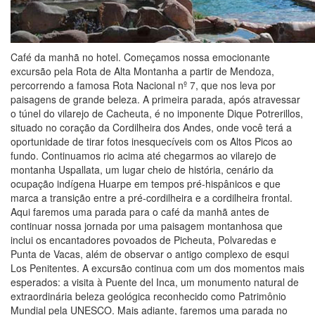
Café da manhã no hotel. Começamos nossa emocionante
excursão pela Rota de Alta Montanha a partir de Mendoza,
percorrendo a famosa Rota Nacional nº 7, que nos leva por
paisagens de grande beleza. A primeira parada, após atravessar
o túnel do vilarejo de Cacheuta, é no imponente Dique Potrerillos,
situado no coração da Cordilheira dos Andes, onde você terá a
oportunidade de tirar fotos inesquecíveis com os Altos Picos ao
fundo. Continuamos rio acima até chegarmos ao vilarejo de
montanha Uspallata, um lugar cheio de história, cenário da
ocupação indígena Huarpe em tempos pré-hispânicos e que
marca a transição entre a pré-cordilheira e a cordilheira frontal.
Aqui faremos uma parada para o café da manhã antes de
continuar nossa jornada por uma paisagem montanhosa que
inclui os encantadores povoados de Picheuta, Polvaredas e
Punta de Vacas, além de observar o antigo complexo de esqui
Los Penitentes. A excursão continua com um dos momentos mais
esperados: a visita à Puente del Inca, um monumento natural de
extraordinária beleza geológica reconhecido como Patrimônio
Mundial pela UNESCO. Mais adiante, faremos uma parada no