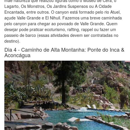
mãe natureza que realizou figuras como o Museu de Cera, o
Lagarto, Os Monstros, Os Jardins Suspensos ou A Cidade
Encantada, entre outros. O canyon está formado pelo rio Atuel,
açude Valle Grande e El Nihuil. Fazemos uma breve caminhada
pelo canyon para chegar ao povoado de Valle Grande. Quem
desejar pode praticar ecoturismo, rafting, rappel ou fazer um
passeio de barco (essas atividades devem ser contratadas no
destino).
Dia 4 -
Caminho de Alta Montanha: Ponte do Inca &
Aconcágua