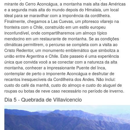
mirante do Cerro Aconcágua, a montanha mais alta das Américas
e a segunda mais alta do mundo depois do Himalaia, um local
ideal para se maravilhar com a imponência da cordilheira.
Finalmente, chegamos a Las Cuevas, um pitoresco vilarejo na
fronteira com o Chile, construído em um estilo europeu
inconfundível, onde compartilharemos um almoço típico
mendocino em um restaurante de montanha. Se as condições
climáticas permitirem, o percurso se completa com a visita ao
Cristo Redentor, um monumento emblemático que simboliza a
união entre Argentina e Chile. Este passeio é uma experiência
única que convida você a se conectar com a natureza da alta
montanha, conhecer a impressionante Puente del Inca,
contemplar de perto o imponente Aconcágua e desfrutar de
recantos inesquecíveis da Cordilheira dos Andes. Não inclui:
custo do café da manhã, custo do almoço e custo do aluguel de
roupas ou botas de neve caso necessário no período de inverno.
Dia 5 -
Quebrada de Villavicencio