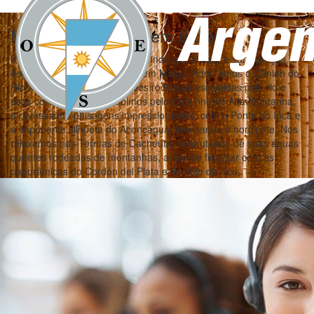
Mendoza Clássica em 8 dias
Percorremos Mendoza descobrindo sua cidade e suas praças, e
degustamos vinhos e azeites em Maipú. Admiramos o Cânion do
Rio Atuel, com suas formações rochosas esculpidas pelo rio e
suas cores de sonho. Subimos pelo Caminho de Alta Montanha,
atravessando paisagens impressionantes, com a Ponte do Inca e
a imponente silhueta do Aconcágua dominando o horizonte. Nos
relaxamos nas Termas de Cacheuta, desfrutando de suas águas
quentes rodeadas de montanhas, antes de finalizar com as
panorâmicas do Cordón del Plata e do Vale do Uco.